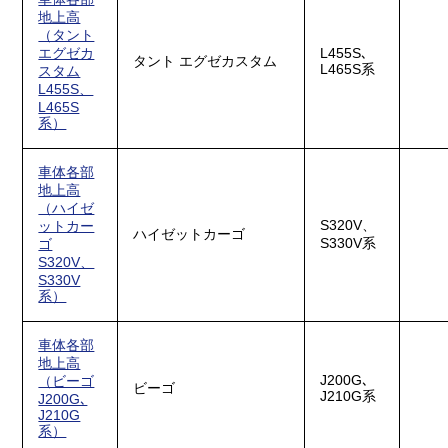
地上高
（タント
エグゼカ
L455S､
タント エグゼカスタム
L465S系
スタム
L455S、
L465S
系）
車体各部
地上高
（ハイゼ
S320V、
ットカー
ハイゼットカーゴ
S330V系
ゴ
S320V、
S330V
系）
車体各部
地上高
J200G､
（ビーゴ
ビーゴ
J210G系
J200G､
J210G
系）