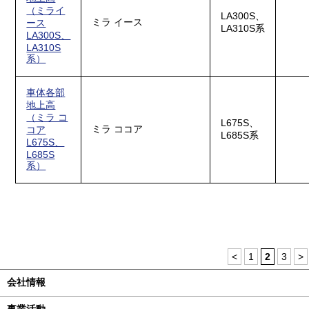
（ミライ
LA300S、
ミラ イース
ース
LA310S系
LA300S、
LA310S
系）
車体各部
地上高
（ミラ コ
L675S、
ミラ ココア
コア
L685S系
L675S、
L685S
系）
<
1
2
3
>
会社情報