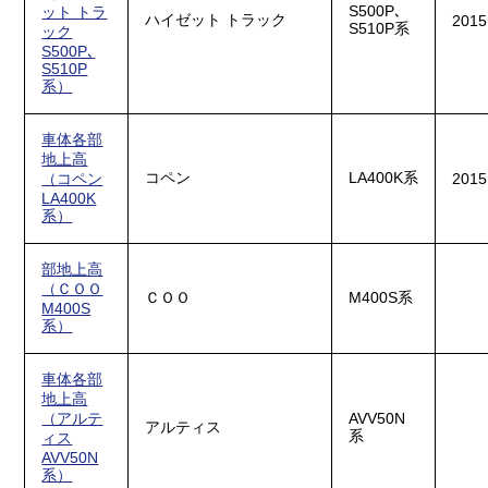
S500P､
ット トラ
ハイゼット トラック
2015
S510P系
ック
S500P､
S510P
系）
車体各部
地上高
コペン
LA400K系
（コペン
2015
LA400K
系）
部地上高
（ＣＯＯ
ＣＯＯ
M400S系
M400S
系）
車体各部
地上高
（アルテ
AVV50N
アルティス
系
ィス
AVV50N
系）