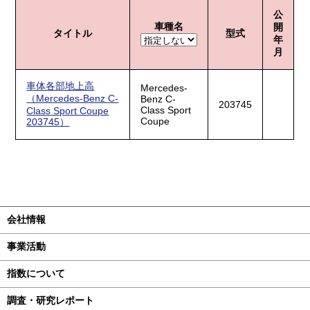
公
車種名
開
タイトル
型式
年
月
車体各部地上高
Mercedes-
（Mercedes-Benz C-
Benz C-
203745
Class Sport
Class Sport Coupe
Coupe
203745）
会社情報
事業活動
指数について
調査・研究レポート