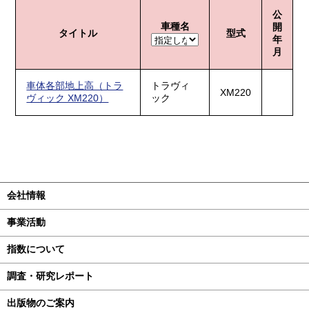
公
車種名
開
タイトル
型式
年
月
車体各部地上高（トラ
トラヴィ
XM220
ヴィック XM220）
ック
会社情報
事業活動
指数について
調査・研究レポート
出版物のご案内