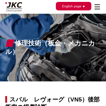
English page
修理技術（板金・メカニカ
ル）
スバル レヴォーグ（VN5）後部