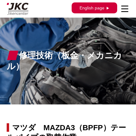
English page
修理技術（板金・メカニカ
ル）
マツダ MAZDA3（BPFP）テー