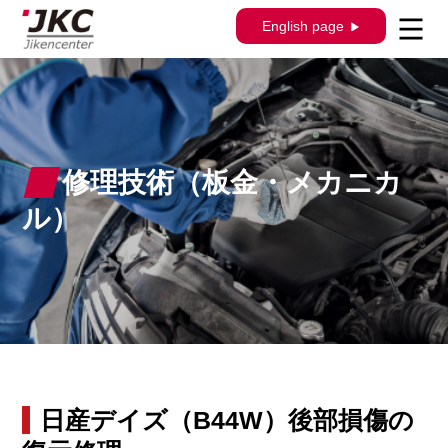
English page
修理技術（板金・メカニカ
ル）
日産デイズ（B44W）後部損傷の