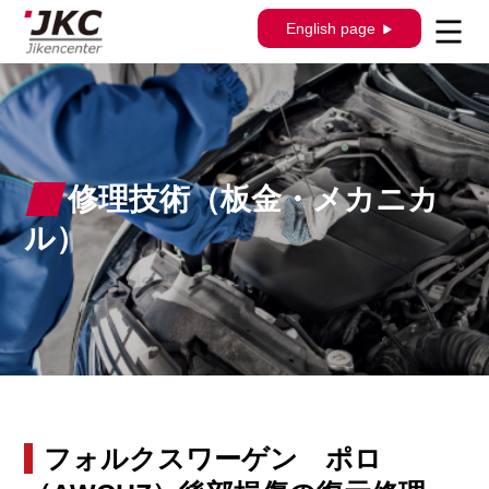
English page
修理技術（板金・メカニカ
ル）
フォルクスワーゲン ポロ