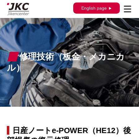
English page
修理技術（板金・メカニカ
ル）
日産ノートe-POWER（HE12）後