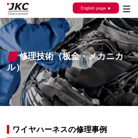
English page
修理技術（板金・メカニカ
ル）
ワイヤハーネスの修理事例