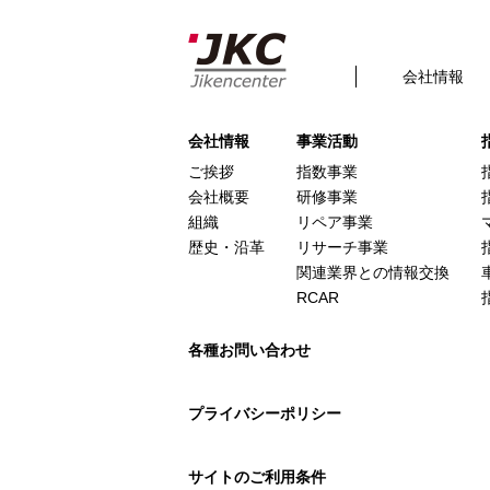
【メジャー入り車両外観写真】ヴ
Posted
2022年1月14日
by
admin
filed under:
会社情報
This is a widget ready area. Add some and t
会社情報
事業活動
ご挨拶
指数事業
会社概要
研修事業
組織
リペア事業
歴史・沿革
リサーチ事業
関連業界との情報交換
RCAR
各種お問い合わせ
プライバシーポリシー
サイトのご利用条件