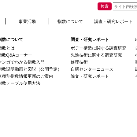
ェゼル(RV5)、Honda e(ZC7)を掲載しま
検索
事業活動
指数について
調査・研究レポート
hey will appear here.
指数について
調査・研究レポート
指数とは
ボデー構造に関する調査研究
指数Q&Aコーナー
先進技術に関する調査研究
マンガでわかる指数入門
修理技術
指数説明動画と図説（公開予定）
自研センターニュース
車種別指数情報更新のご案内
論文・研究レポート
指数テーブル使用方法