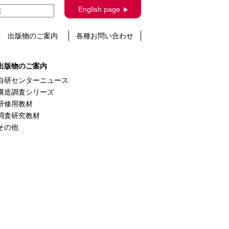
した。
English page
出版物のご案内
各種お問い合わせ
出版物のご案内
自研センターニュース
構造調査シリーズ
研修用教材
調査研究教材
その他