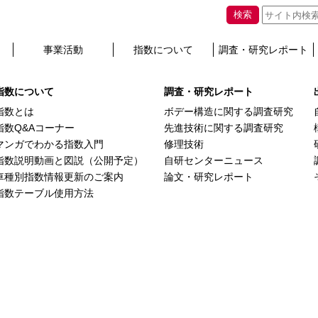
ンターニュース更新
検索
事業活動
指数について
調査・研究レポート
hey will appear here.
指数について
調査・研究レポート
指数とは
ボデー構造に関する調査研究
指数Q&Aコーナー
先進技術に関する調査研究
マンガでわかる指数入門
修理技術
指数説明動画と図説（公開予定）
自研センターニュース
車種別指数情報更新のご案内
論文・研究レポート
指数テーブル使用方法