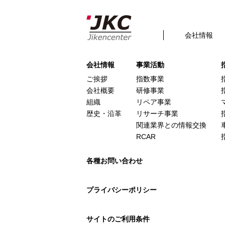
【出版物のご案内】自研セ
Posted
2021年1月15日
by
admin
filed under:
会社情報
This is a widget ready area. Add some and t
会社情報
事業活動
ご挨拶
指数事業
会社概要
研修事業
組織
リペア事業
歴史・沿革
リサーチ事業
関連業界との情報交換
RCAR
各種お問い合わせ
プライバシーポリシー
サイトのご利用条件