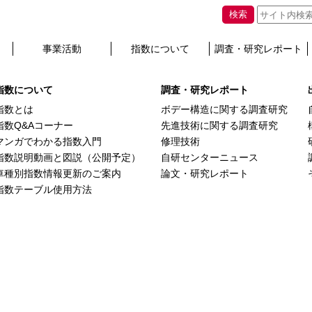
査シリーズ更新
検索
事業活動
指数について
調査・研究レポート
hey will appear here.
指数について
調査・研究レポート
指数とは
ボデー構造に関する調査研究
指数Q&Aコーナー
先進技術に関する調査研究
マンガでわかる指数入門
修理技術
指数説明動画と図説（公開予定）
自研センターニュース
車種別指数情報更新のご案内
論文・研究レポート
指数テーブル使用方法