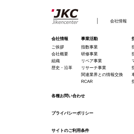
【出版物のご案内】構造調
Posted
2018年5月25日
by
admin
filed under:
会社情報
This is a widget ready area. Add some and t
会社情報
事業活動
ご挨拶
指数事業
会社概要
研修事業
組織
リペア事業
歴史・沿革
リサーチ事業
関連業界との情報交換
RCAR
各種お問い合わせ
プライバシーポリシー
サイトのご利用条件