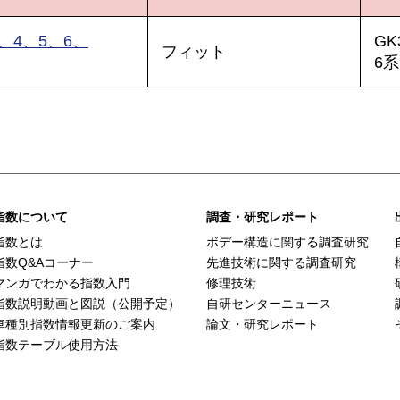
、4、5、6、
GK
フィット
6系
指数について
調査・研究レポート
指数とは
ボデー構造に関する調査研究
指数Q&Aコーナー
先進技術に関する調査研究
マンガでわかる指数入門
修理技術
指数説明動画と図説（公開予定）
自研センターニュース
車種別指数情報更新のご案内
論文・研究レポート
指数テーブル使用方法