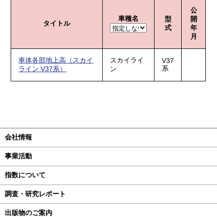
公
車種名
型
開
タイトル
式
年
月
車体各部地上高（スカイ
スカイライ
V37
系
ライン V37系）
ン
会社情報
事業活動
指数について
調査・研究レポート
出版物のご案内