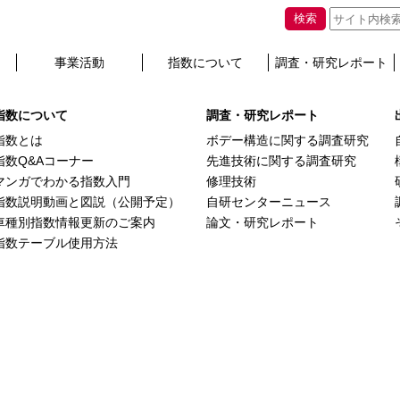
 / レクサス ＬＣ５００（Ｃｏｎｖｅｒｔｉｂｌｅ）
検索
事業活動
指数について
調査・研究レポート
hey will appear here.
指数について
調査・研究レポート
指数とは
ボデー構造に関する調査研究
指数Q&Aコーナー
先進技術に関する調査研究
マンガでわかる指数入門
修理技術
指数説明動画と図説（公開予定）
自研センターニュース
車種別指数情報更新のご案内
論文・研究レポート
指数テーブル使用方法