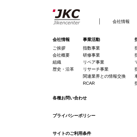
構造調査シリーズ / J-870
Posted
2024年10月31日
by
admin
filed under:
会社情報
This is a widget ready area. Add some and t
会社情報
事業活動
ご挨拶
指数事業
会社概要
研修事業
組織
リペア事業
歴史・沿革
リサーチ事業
関連業界との情報交換
RCAR
各種お問い合わせ
プライバシーポリシー
サイトのご利用条件