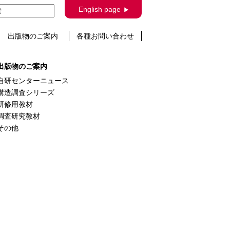
 URZ100系
English page
出版物のご案内
各種お問い合わせ
出版物のご案内
自研センターニュース
構造調査シリーズ
研修用教材
調査研究教材
その他