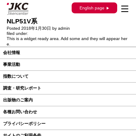
構造調査シリーズ / J-311 / トヨタ プロボ
English page
ックス NCP50V､51V､55V､58G､59G､
NLP51V系
Posted
2018年1月30日
by
admin
filed under:
This is a widget ready area. Add some and they will appear her
e.
会社情報
事業活動
指数について
調査・研究レポート
出版物のご案内
各種お問い合わせ
プライバシーポリシー
サイトのご利用条件