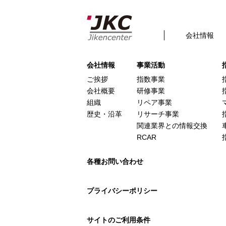
構造調査シリーズ / J-875 
Posted
2025年9月30日
by
admin
filed under:
会社情報
This is a widget ready area. Add some and t
会社情報
事業活動
ご挨拶
指数事業
会社概要
研修事業
組織
リペア事業
歴史・沿革
リサーチ事業
関連業界との情報交換
RCAR
各種お問い合わせ
プライバシーポリシー
サイトのご利用条件